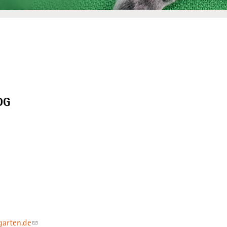
G
garten.de